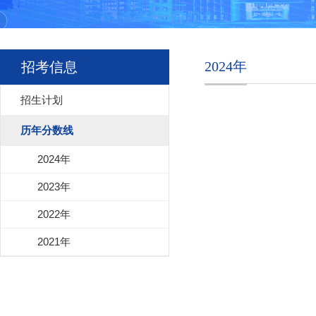
2024年
招考信息
招生计划
历年分数线
2024年
2023年
2022年
2021年