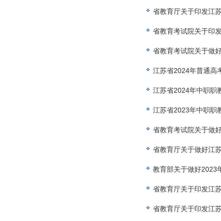
省教育厅关于印发江苏
省教育考试院关于印发
省教育考试院关于做好
江苏省2024年普通高
江苏省2024年中职
江苏省2023年中职
省教育考试院关于做好
省教育厅关于做好江苏
教育部关于做好202
省教育厅关于印发江苏
省教育厅关于印发江苏