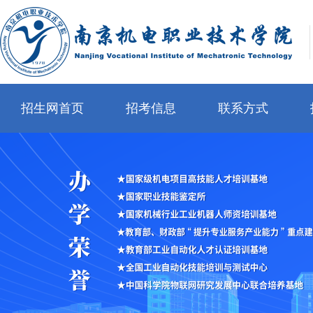
招生网首页
招考信息
联系方式