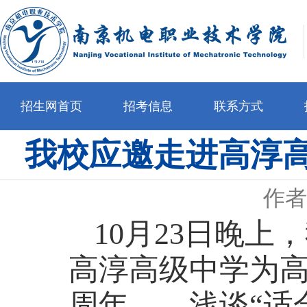
招生网首页
招考信息
联系方式
我校应邀走进高淳
作者
10月23日晚
高淳高级中学为
周年——浅谈“适