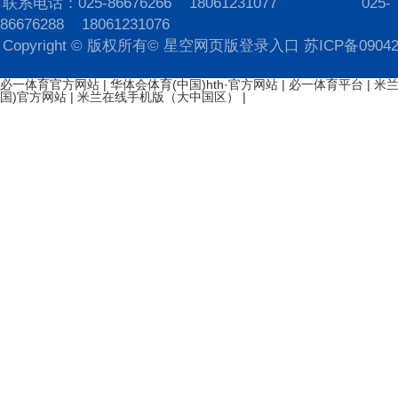
联系电话：025-86676266 18061231077 025-
86676288 18061231076
Copyright © 版权所有© 星空网页版登录入口 苏ICP备09042
必一体育官方网站
|
华体会体育(中国)hth·官方网站
|
必一体育平台
|
米
国)官方网站
|
米兰在线手机版（大中国区）
|