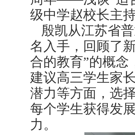
级中学赵校长主
殷凯从江苏省
普
名入手，回顾了
合的教育”的概念
建议高三学生家
潜力等方面，选
每个学生获得发
力。