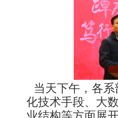
当天下午，各系
化技术手段、大
业结构等方面展