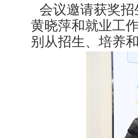
会议邀请获奖招
黄晓萍和就业工
别从招生、培养