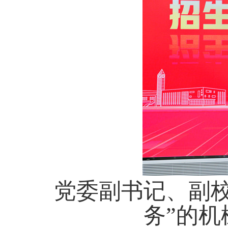
党委副书记、副
务”的