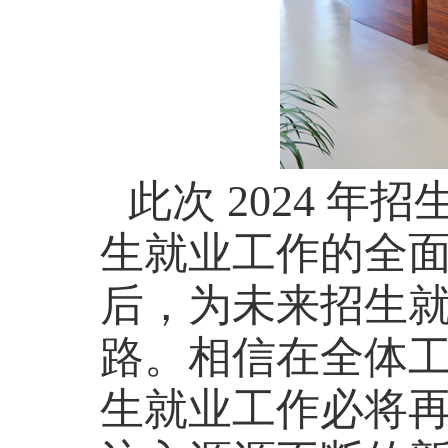
此次 2024 
生就业工作的全
后，为未来招生
路。相信在全体
生就业工作必将