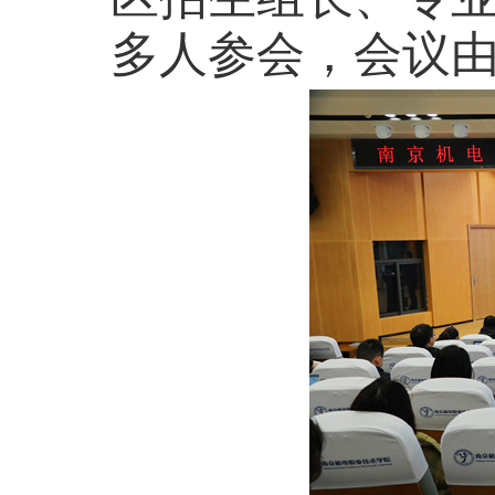
多人参会，会议