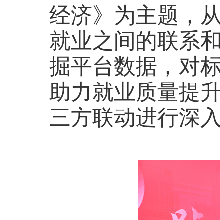
经济》为主题，
就业之间的联系
掘平台数据，对
助力就业质量提
三方联动进行深