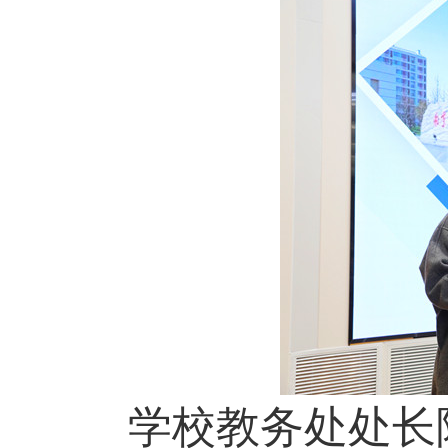
学校教务处处长