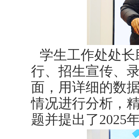
学生工作处处长
行、招生宣传、
面，用详细的数
情况进行分析，
题并提出了202