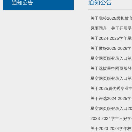
通知公告
通知公告
关于我校2025级拟
风雨同舟！关于开展受
关于2024-2025
关于做好2025-20
星空网页版登录入口第
关于选拔星空网页版登
星空网页版登录入口第
关于2025届优秀毕业
关于评选2024-202
星空网页版登录入口20
2023-2024学年
关于2023-2024学